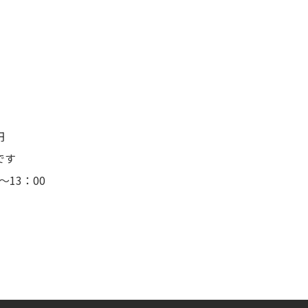
円
です
13：00