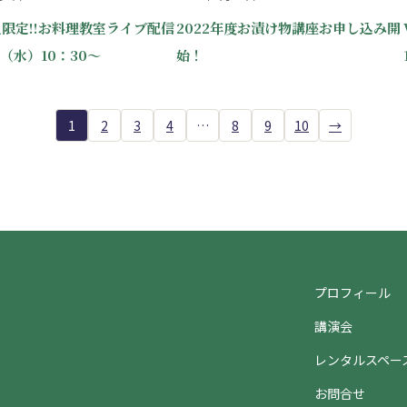
員限定!!お料理教室ライブ配信
2022年度お漬け物講座お申し込み開
日（水）10：30～
始！
1
2
3
4
…
8
9
10
→
プロフィール
講演会
ト
レンタルスペー
お問合せ