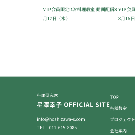
VIP会員限定!!お料理教室 動画配信8
VIP会
月17日（水）
3月16
料理研究家
TOP
星澤幸子 OFFICIAL SITE
各種教室
info@hoshizawa-s.com
プロジェク
TEL：011-615-8085
会社案内