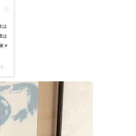
生は
道は
家 #
PDT