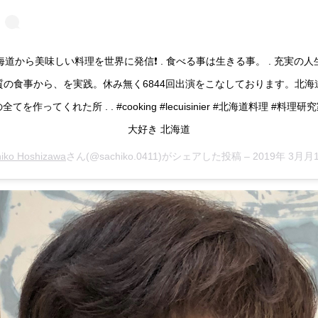
海道から美味しい料理を世界に発信❗️ . 食べる事は生きる事。 . 充実の人
質の食事から、を実践。休み無く6844回出演をこなしております。北海
全てを作ってくれた所 . . #cooking #lecuisinier #北海道料理 #料理研究
大好き 北海道
iko Hoshizawa
さん(@sachiko.0411)がシェアした投稿 –
2019年 3月月10日午後6時19分