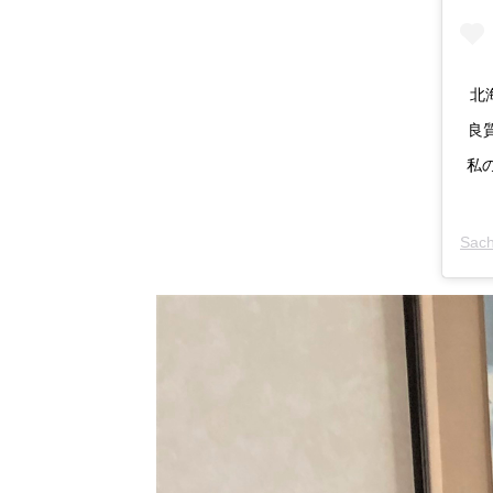
北
良
私の
Sach