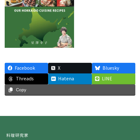
Facebook
X
Bluesky
Threads
Hatena
LINE
Copy
料理研究家