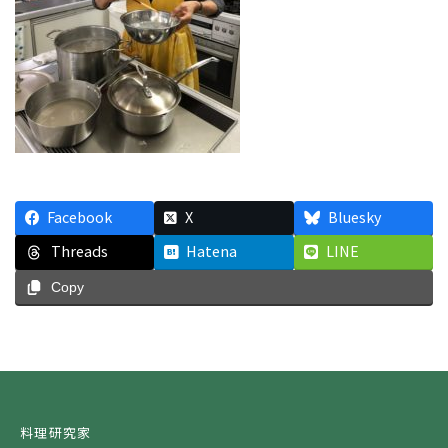
Facebook
X
Bluesky
Threads
Hatena
LINE
Copy
料理研究家