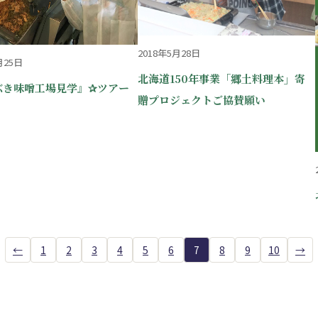
2018年5月28日
月25日
北海道150年事業「郷土料理本」寄
ぶき味噌工場見学』✰ツアー
贈プロジェクトご協賛願い
←
1
2
3
4
5
6
7
8
9
10
→